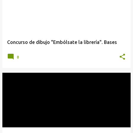
t
r
a
d
a
Concurso de dibujo "Embólsate la librería". Bases
s
0