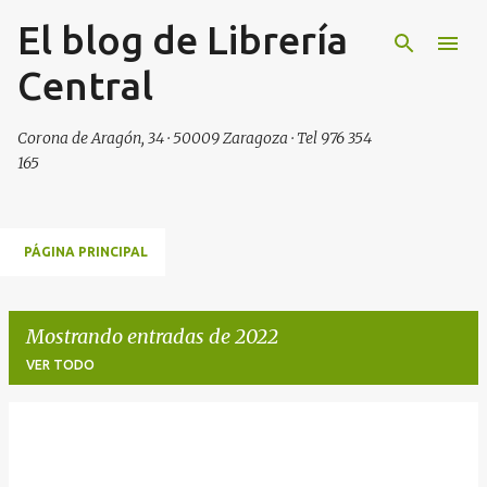
El blog de Librería
Ir al contenido principal
Central
Corona de Aragón, 34 · 50009 Zaragoza · Tel 976 354
165
PÁGINA PRINCIPAL
Mostrando entradas de 2022
VER TODO
E
n