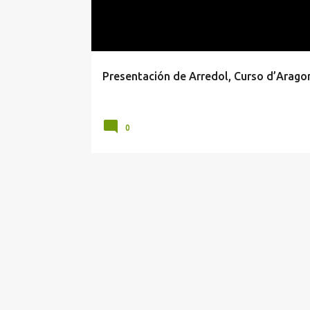
r
a
d
a
Presentación de Arredol, Curso d’Arago
s
0