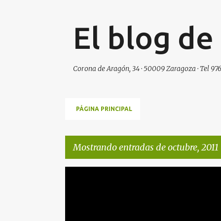
El blog de
Corona de Aragón, 34 · 50009 Zaragoza · Tel 976
PÁGINA PRINCIPAL
Mostrando entradas de octubre, 2011
E
PRAMES
PRESENTACION
n
t