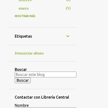
febrero
5
enero
MOSTRAR MÁS
63
2024
6
noviembre
23
octubre
Etiquetas
3
junio
8
mayo
Denunciar abuso
2
abril
8
marzo
Buscar
10
febrero
3
enero
65
2023
Contactar con Librería Central
8
diciembre
Nombre