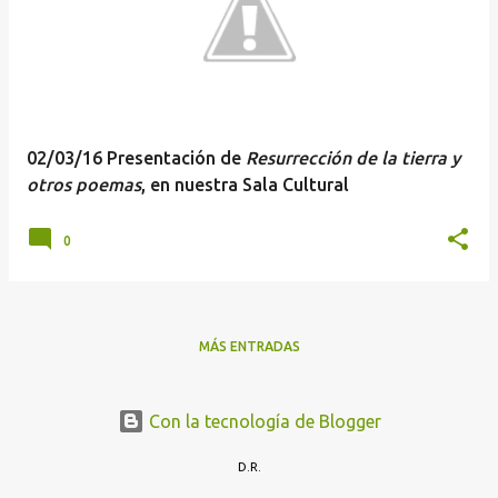
t
r
a
d
a
02/03/16 Presentación de
Resurrección de la tierra y
s
otros poemas
, en nuestra Sala Cultural
0
MÁS ENTRADAS
Con la tecnología de Blogger
D.R.