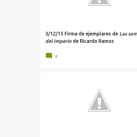
r
a
d
a
3/12/15 Firma de ejemplares de
Las so
s
del Imperio
de Ricardo Ramos
0