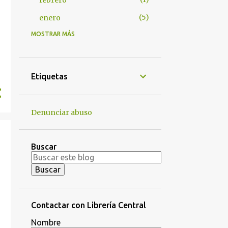
febrero
5
enero
MOSTRAR MÁS
63
2024
6
noviembre
23
octubre
Etiquetas
3
junio
8
mayo
Denunciar abuso
2
abril
8
marzo
Buscar
10
febrero
3
enero
65
2023
Contactar con Librería Central
8
diciembre
Nombre