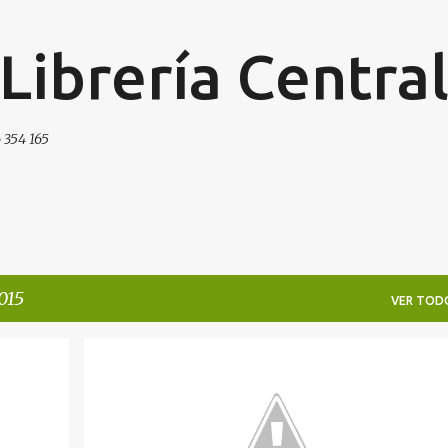
Ir al contenido principal
 Librería Centra
 354 165
015
VER TOD