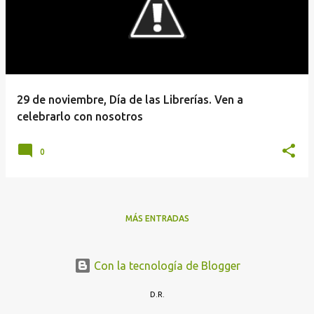
t
r
a
d
a
29 de noviembre, Día de las Librerías. Ven a
s
celebrarlo con nosotros
0
MÁS ENTRADAS
Con la tecnología de Blogger
D.R.