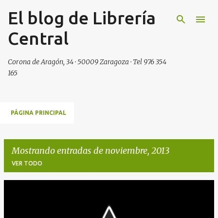
El blog de Librería
Ir al contenido principal
Central
Corona de Aragón, 34 · 50009 Zaragoza · Tel 976 354
165
PÁGINA PRINCIPAL
Mostrando entradas de noviembre, 2013
VER TODO
E
n