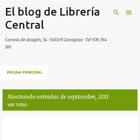
El blog de Librería
Ir al contenido principal
Central
Corona de Aragón, 34 · 50009 Zaragoza · Tel 976 354
165
PÁGINA PRINCIPAL
Mostrando entradas de septiembre, 2011
VER TODO
E
n