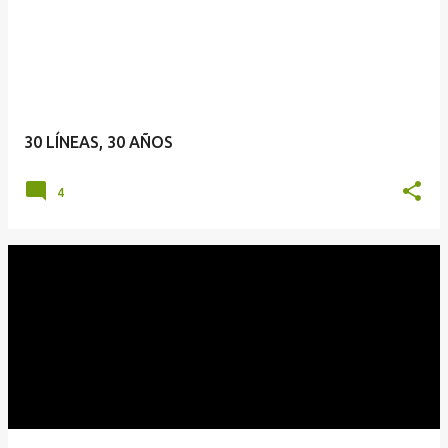
t
r
a
d
a
30 LÍNEAS, 30 AÑOS
s
4