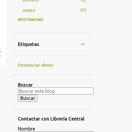
febrero
5
enero
MOSTRAR MÁS
63
2024
6
noviembre
23
octubre
Etiquetas
3
junio
8
mayo
Denunciar abuso
2
abril
8
marzo
Buscar
10
febrero
3
enero
65
2023
Contactar con Librería Central
8
diciembre
Nombre