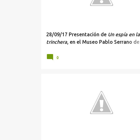
r
a
d
a
28/09/17 Presentación de
Un espía en la
s
trinchera
, en el Museo Pablo Serrano de
Zaragoza
0