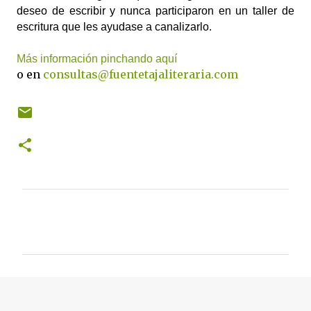
deseo de escribir y nunca participaron en un taller de 
escritura que les ayudase a canalizarlo.
Más información pinchando aquí
o en
consultas@fuentetajaliteraria.com
C
o
m
e
n
t