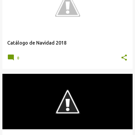
t
r
a
d
a
Catálogo de Navidad 2018
s
0