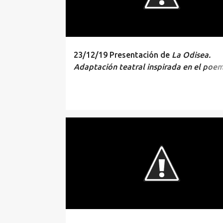
r
a
d
a
23/12/19 Presentación de
La Odisea.
s
Adaptación teatral inspirada en el poe
épico de Homero
, en la librería
FIRMAS
RICARDO LLADOSA