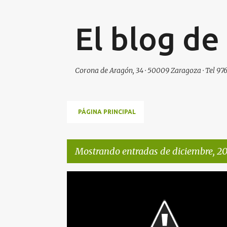
El blog de
Corona de Aragón, 34 · 50009 Zaragoza · Tel 976
PÁGINA PRINCIPAL
Mostrando entradas de diciembre, 2
E
PRESENTACION
n
t