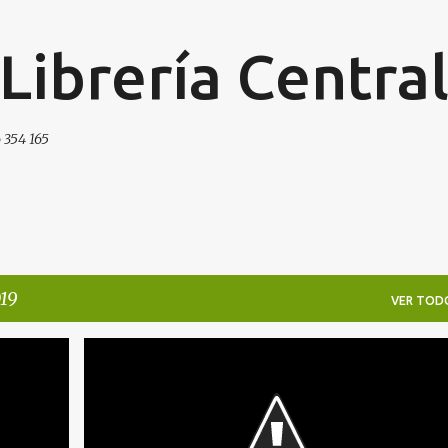
Ir al contenido principal
 Librería Centra
 354 165
019
VER TOD
FIRMAS
ROMÁN ABADÍAS