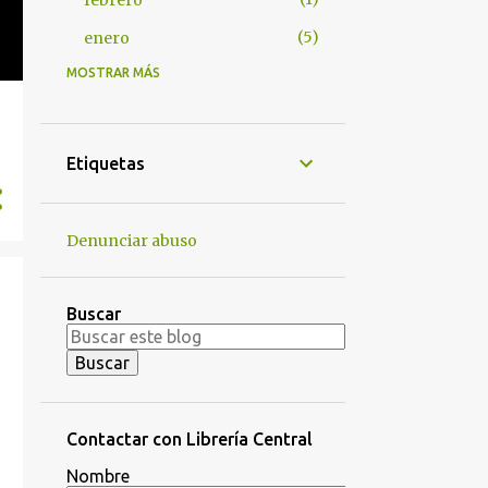
febrero
5
enero
MOSTRAR MÁS
63
2024
6
noviembre
23
octubre
Etiquetas
3
junio
8
mayo
Denunciar abuso
2
abril
8
marzo
Buscar
10
febrero
3
enero
65
2023
Contactar con Librería Central
8
diciembre
Nombre