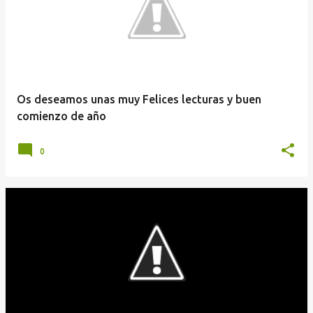
t
r
a
d
a
Os deseamos unas muy Felices lecturas y buen
s
comienzo de año
0