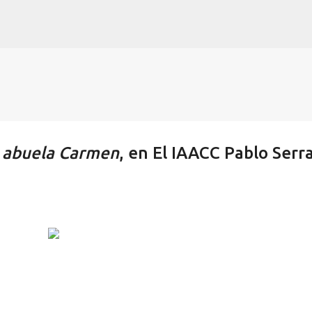
Ir al contenido principal
 abuela Carmen
, en El IAACC Pablo Serr