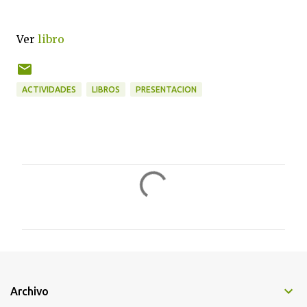
Ver
libro
ACTIVIDADES
LIBROS
PRESENTACION
C
o
m
e
n
t
Archivo
a