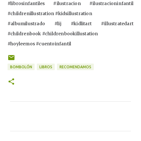
#librosinfantiles #ilustracion #ilustracioninfantil 
#childrenillustration #kidsillustration
#albumilustrado #lij #kidlitart #illustratedart 
#childrenbook #childrenbookillustation
#hoyleemos #cuentoinfantil
BOMBOLÓN
LIBROS
RECOMENDAMOS
C
o
m
e