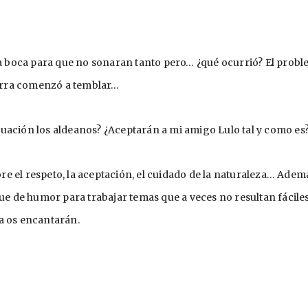
 la boca para que no sonaran tanto pero… ¿qué ocurrió? El probl
tierra comenzó a temblar…
uación los aldeanos? ¿Aceptarán a mi amigo Lulo tal y como es
 el respeto, la aceptación, el cuidado de la naturaleza… Ademá
que de humor para trabajar temas que a veces no resultan fáciles
a os encantarán.