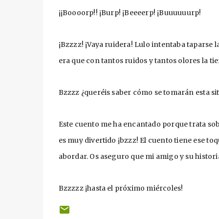
¡¡Boooorp!! ¡Burp! ¡Beeeerp! ¡Buuuuuurp!
¡Bzzzz! ¡Vaya ruidera! Lulo intentaba taparse
era que con tantos ruidos y tantos olores la 
Bzzzz ¿queréis saber cómo se tomarán esta sit
Este cuento me ha encantado porque trata sobre
es muy divertido ¡bzzz! El cuento tiene ese to
abordar. Os aseguro que mi amigo y su histori
Bzzzzz ¡hasta el próximo miércoles!