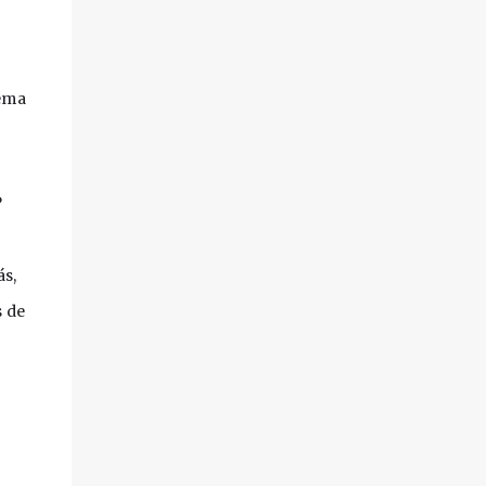
ema 
?
s, 
 de 