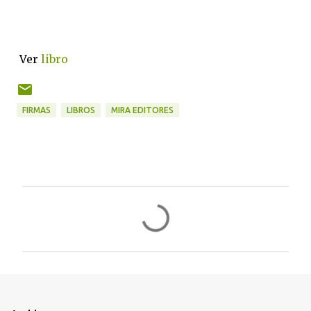
Ver
libro
FIRMAS
LIBROS
MIRA EDITORES
C
o
m
e
n
t