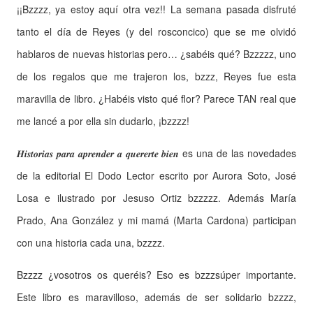
¡¡Bzzzz, ya estoy aquí otra vez!! La semana pasada disfruté
tanto el día de Reyes (y del rosconcico) que se me olvidó
hablaros de nuevas historias pero… ¿sabéis qué? Bzzzzz, uno
de los regalos que me trajeron los, bzzz, Reyes fue esta
maravilla de libro. ¿Habéis visto qué flor? Parece TAN real que
me lancé a por ella sin dudarlo, ¡bzzzz!
𝑯𝒊𝒔𝒕𝒐𝒓𝒊𝒂𝒔 𝒑𝒂𝒓𝒂 𝒂𝒑𝒓𝒆𝒏𝒅𝒆𝒓 𝒂 𝒒𝒖𝒆𝒓𝒆𝒓𝒕𝒆 𝒃𝒊𝒆𝒏 es una de las novedades
de la editorial El Dodo Lector escrito por Aurora Soto, José
Losa e ilustrado por Jesuso Ortiz bzzzzz. Además María
Prado, Ana González y mi mamá (Marta Cardona) participan
con una historia cada una, bzzzz.
Bzzzz ¿vosotros os queréis? Eso es bzzzsúper importante.
Este libro es maravilloso, además de ser solidario bzzzz,