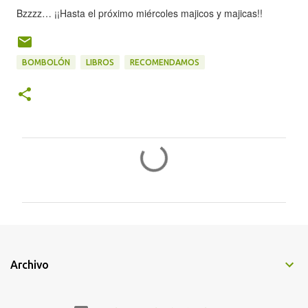
Bzzzz… ¡¡Hasta el próximo miércoles majicos y majicas!!
BOMBOLÓN
LIBROS
RECOMENDAMOS
C
o
m
e
n
t
Archivo
a
r