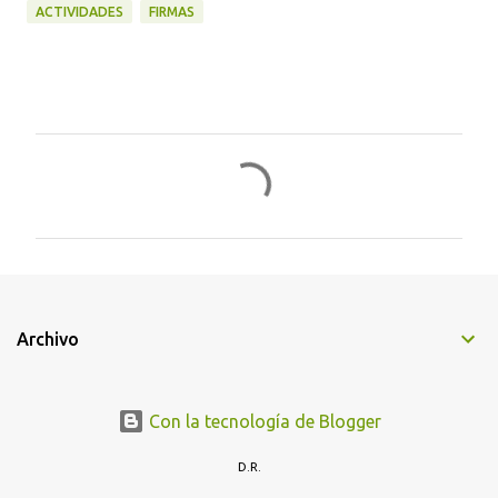
ACTIVIDADES
FIRMAS
C
o
m
e
n
t
Archivo
a
r
i
Con la tecnología de Blogger
o
D.R.
s