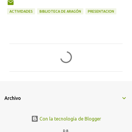
ACTIVIDADES
BIBLIOTECA DE ARAGÓN
PRESENTACION
C
o
m
e
n
t
Archivo
a
r
i
Con la tecnología de Blogger
o
D.R.