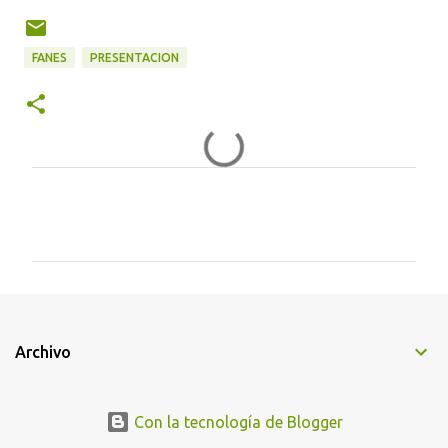
FANES
PRESENTACION
C
o
m
e
n
t
Archivo
a
r
i
Con la tecnología de Blogger