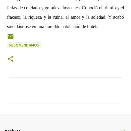
ferias de condado y grandes almacenes. Conoció el triunfo y el
fracaso, la riqueza y la ruina, el amor y la soledad. Y acabó
suicidándose en una humilde habitación de hotel.
RECOMENDAMOS
C
o
m
e
n
t