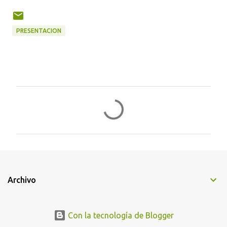
PRESENTACION
C
o
m
e
n
t
Archivo
a
r
i
Con la tecnología de Blogger