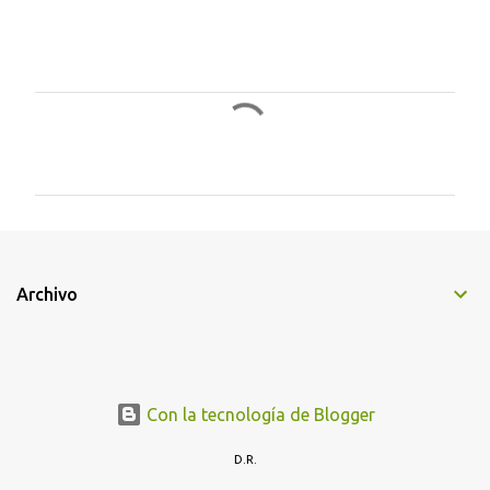
C
o
m
e
n
t
Archivo
a
r
i
o
Con la tecnología de Blogger
s
D.R.