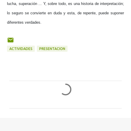
lucha, superación ... Y, sobre todo, es una historia de interpretación;
lo seguro se convierte en duda y esta, de repente, puede suponer
diferentes verdades.
ACTIVIDADES
PRESENTACION
C
o
m
e
n