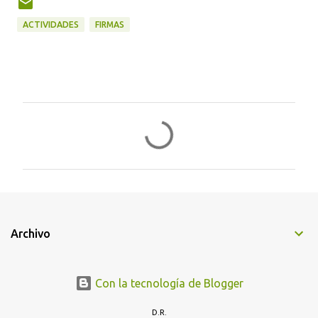
ACTIVIDADES
FIRMAS
C
o
m
e
n
t
Archivo
a
r
i
Con la tecnología de Blogger
o
D.R.