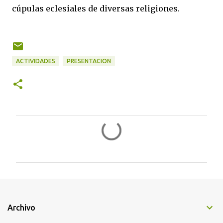
cúpulas eclesiales de diversas religiones.
ACTIVIDADES
PRESENTACION
C
o
m
e
n
t
Archivo
a