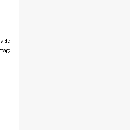
es de
tag: