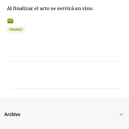
Al finalizar el acto se servirá un vino.
PRAMES
C
o
m
e
n
t
Archivo
a
r